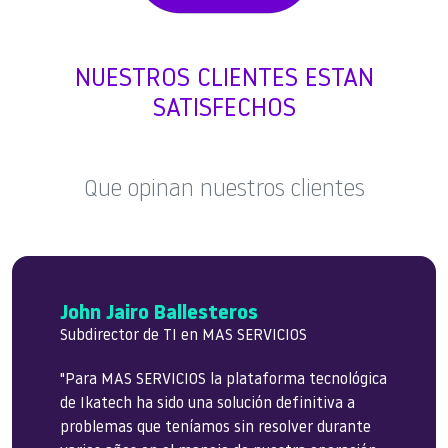
NUESTROS CLIENTES ESTAN
SATISFECHOS
Que opinan nuestros clientes
María Caravia
John Jairo Ballesteros
Carlos Maya
Atrio Seguros
COO en Voccare Global Solutions Center
Subdirector de TI en MAS SERVICIOS
Presidente ejecutivo Addiuva.
HighTech
"Para MAS SERVICIOS la plataforma tecnológica
de Ikatech ha sido una solución definitiva a
problemas que teníamos sin resolver durante